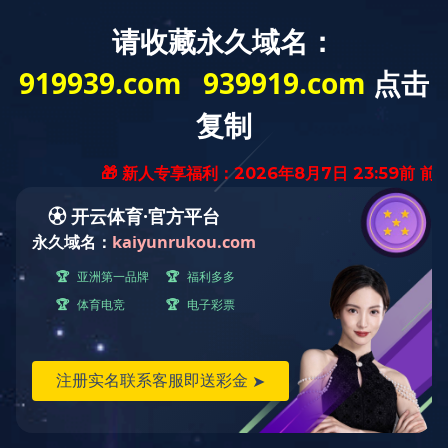
首页
开云链接（中
新闻中心
开云
国）