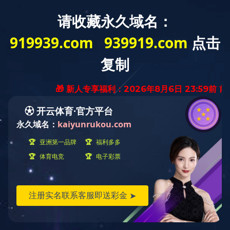
首页
开云链接（中
新闻中心
开云
国）